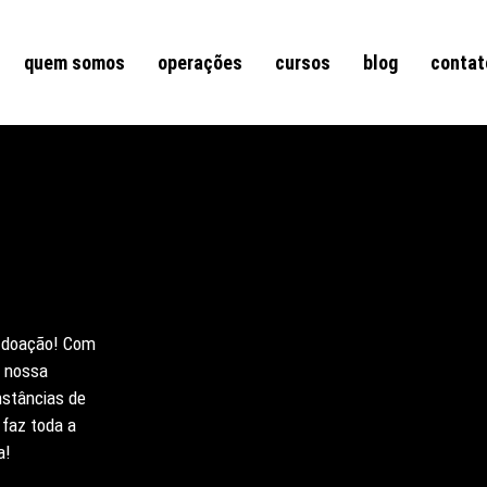
quem somos
operações
cursos
blog
contat
 doação! Com
r nossa
nstâncias de
 faz toda a
a!