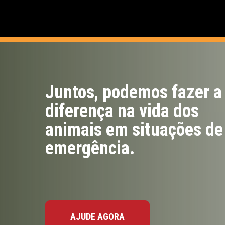
Juntos, podemos fazer a
diferença na vida dos
animais em situações de
emergência.
AJUDE AGORA