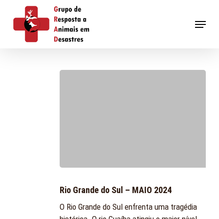
Skip
to
Menu
main
content
Rio
Grande
Rio Grande do Sul – MAIO 2024
do
O Rio Grande do Sul enfrenta uma tragédia
Sul