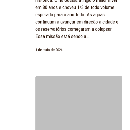
histórica. O rio Guaíba atingiu o maior nível
–
em 80 anos e choveu 1/3 de todo volume
MAIO
esperado para o ano todo. As águas
2024
continuam a avançar em direção a cidade e
os reservatórios começaram a colapsar.
Essa missão está sendo a…
1 de maio de 2024