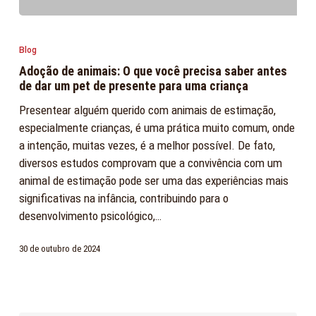
Adoção
de
Blog
animais:
Adoção de animais: O que você precisa saber antes
O
de dar um pet de presente para uma criança
que
Presentear alguém querido com animais de estimação,
você
especialmente crianças, é uma prática muito comum, onde
precisa
a intenção, muitas vezes, é a melhor possível. De fato,
saber
diversos estudos comprovam que a convivência com um
antes
animal de estimação pode ser uma das experiências mais
de
significativas na infância, contribuindo para o
dar
desenvolvimento psicológico,…
um
pet
30 de outubro de 2024
de
presente
para
uma