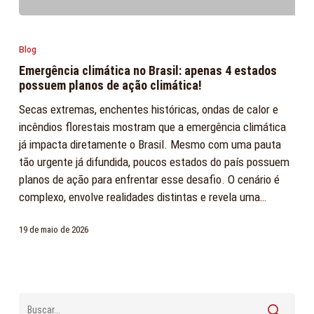
Emergência
climática
Blog
no
Emergência climática no Brasil: apenas 4 estados
Brasil:
possuem planos de ação climática!
apenas
Secas extremas, enchentes históricas, ondas de calor e
4
incêndios florestais mostram que a emergência climática
estados
já impacta diretamente o Brasil. Mesmo com uma pauta
possuem
tão urgente já difundida, poucos estados do país possuem
planos
planos de ação para enfrentar esse desafio. O cenário é
de
complexo, envolve realidades distintas e revela uma…
ação
climática!
19 de maio de 2026