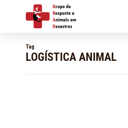
Skip
to
main
content
Tag
LOGÍSTICA ANIMAL
Transporte
de
carga
Blog