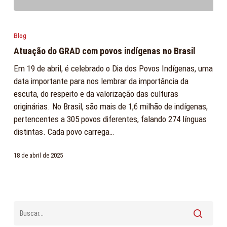
Atuação
do
Blog
GRAD
Atuação do GRAD com povos indígenas no Brasil
com
povos
Em 19 de abril, é celebrado o Dia dos Povos Indígenas, uma
indígenas
data importante para nos lembrar da importância da
no
escuta, do respeito e da valorização das culturas
Brasil
originárias. No Brasil, são mais de 1,6 milhão de indígenas,
pertencentes a 305 povos diferentes, falando 274 línguas
distintas. Cada povo carrega…
18 de abril de 2025