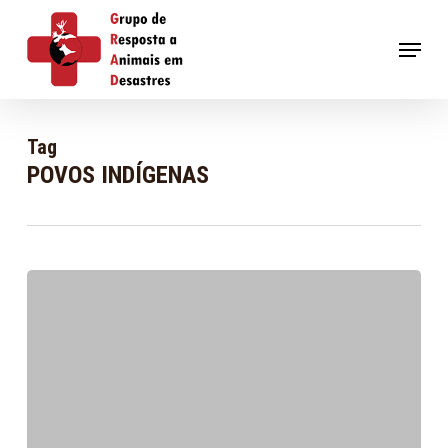
Skip
to
Menu
main
content
Tag
POVOS INDÍGENAS