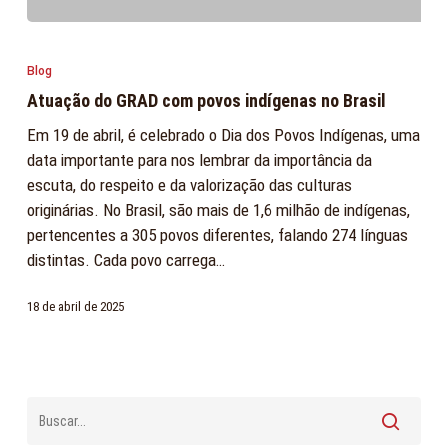
Atuação
do
Blog
GRAD
Atuação do GRAD com povos indígenas no Brasil
com
povos
Em 19 de abril, é celebrado o Dia dos Povos Indígenas, uma
indígenas
data importante para nos lembrar da importância da
no
escuta, do respeito e da valorização das culturas
Brasil
originárias. No Brasil, são mais de 1,6 milhão de indígenas,
pertencentes a 305 povos diferentes, falando 274 línguas
distintas. Cada povo carrega…
18 de abril de 2025