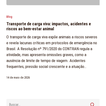
Transporte
de
Blog
carga
Transporte de carga viva: impactos, acidentes e
viva:
riscos ao bem-estar animal
impactos,
O transporte de carga viva expõe animais a riscos severos
acidentes
e revela lacunas críticas em protocolos de emergência no
e
Brasil. A Resolução nº 791/2020 do CONTRAN regula a
riscos
atividade, mas apresenta omissões graves, como a
ao
ausência de limite de tempo de viagem. Acidentes
bem-
frequentes, pressão social crescente e a atuação…
estar
animal
14 de maio de 2026