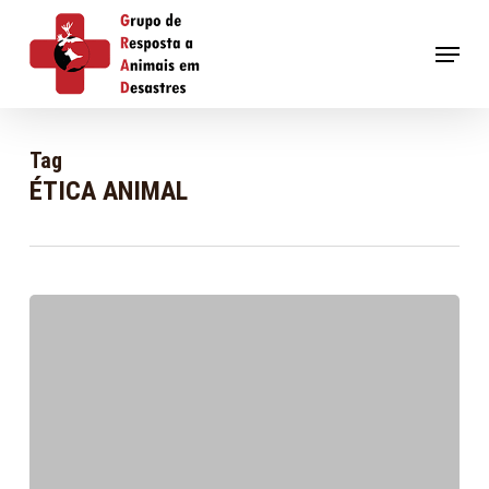
Skip
to
Menu
main
content
Tag
ÉTICA ANIMAL