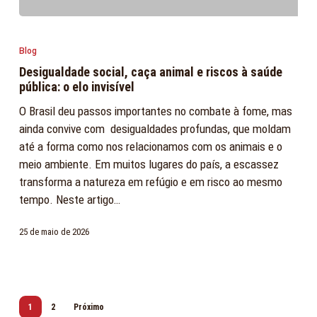
Desigualdade
social,
Blog
caça
Desigualdade social, caça animal e riscos à saúde
animal
pública: o elo invisível
e
O Brasil deu passos importantes no combate à fome, mas
riscos
ainda convive com desigualdades profundas, que moldam
à
até a forma como nos relacionamos com os animais e o
saúde
meio ambiente. Em muitos lugares do país, a escassez
pública:
transforma a natureza em refúgio e em risco ao mesmo
o
tempo. Neste artigo…
elo
invisível
25 de maio de 2026
1
2
Próximo