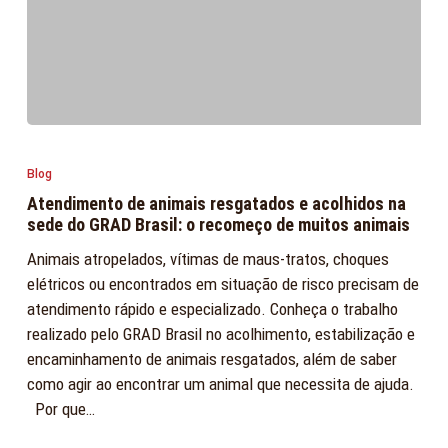
Atendimento
de
Blog
animais
Atendimento de animais resgatados e acolhidos na
resgatados
sede do GRAD Brasil: o recomeço de muitos animais
e
Animais atropelados, vítimas de maus-tratos, choques
acolhidos
elétricos ou encontrados em situação de risco precisam de
na
atendimento rápido e especializado. Conheça o trabalho
sede
realizado pelo GRAD Brasil no acolhimento, estabilização e
do
encaminhamento de animais resgatados, além de saber
GRAD
como agir ao encontrar um animal que necessita de ajuda.
Brasil:
Por que…
o
recomeço