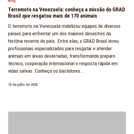
Blog
Venezuela:
Terremoto na Venezuela: conheça a missão do GRAD
conheça
Brasil que resgatou mais de 170 animais
a
O terremoto na Venezuela mobilizou equipes de diversos
missão
países para enfrentar um dos maiores desastres da
do
história recente do país. Entre elas, o GRAD Brasil levou
GRAD
profissionais especializados para resgatar e atender
Brasil
animais em áreas devastadas, transformando preparo
que
técnico, cooperação internacional e resposta rápida em
resgatou
vidas salvas. Conheça os bastidores…
mais
de
16 de julho de 2026
170
animais