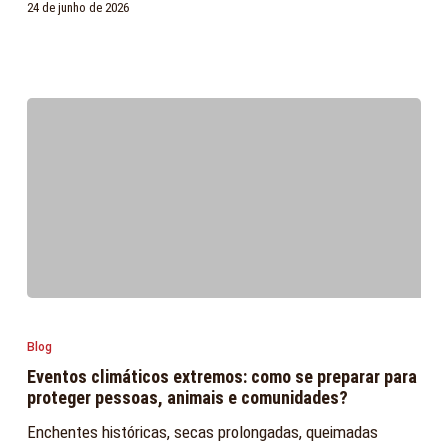
24 de junho de 2026
de
muitos
animais
Eventos
climáticos
Blog
extremos:
Eventos climáticos extremos: como se preparar para
como
proteger pessoas, animais e comunidades?
se
Enchentes históricas, secas prolongadas, queimadas
preparar