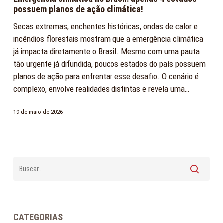
Brasil:
possuem planos de ação climática!
apenas
Secas extremas, enchentes históricas, ondas de calor e
4
incêndios florestais mostram que a emergência climática
estados
já impacta diretamente o Brasil. Mesmo com uma pauta
possuem
tão urgente já difundida, poucos estados do país possuem
planos
planos de ação para enfrentar esse desafio. O cenário é
de
complexo, envolve realidades distintas e revela uma…
ação
climática!
19 de maio de 2026
CATEGORIAS