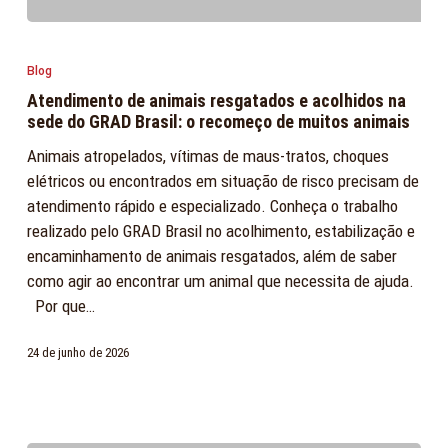
Atendimento
de
Blog
animais
Atendimento de animais resgatados e acolhidos na
resgatados
sede do GRAD Brasil: o recomeço de muitos animais
e
Animais atropelados, vítimas de maus-tratos, choques
acolhidos
elétricos ou encontrados em situação de risco precisam de
na
atendimento rápido e especializado. Conheça o trabalho
sede
realizado pelo GRAD Brasil no acolhimento, estabilização e
do
encaminhamento de animais resgatados, além de saber
GRAD
como agir ao encontrar um animal que necessita de ajuda.
Brasil:
Por que…
o
recomeço
24 de junho de 2026
de
muitos
animais