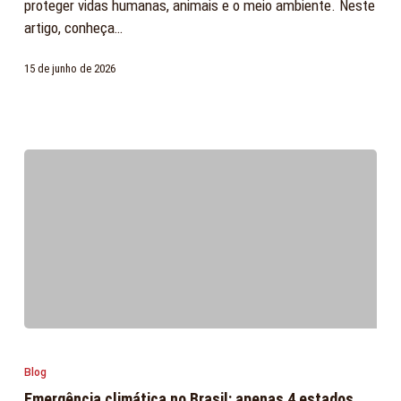
proteger vidas humanas, animais e o meio ambiente. Neste
e
artigo, conheça…
comunidades?
15 de junho de 2026
Emergência
climática
Blog
no
Emergência climática no Brasil: apenas 4 estados