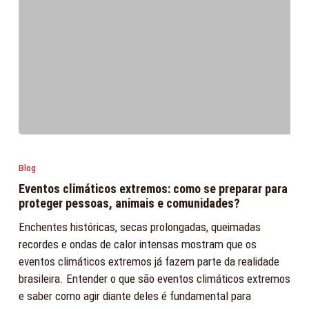
Eventos
climáticos
Blog
extremos:
Eventos climáticos extremos: como se preparar para
como
proteger pessoas, animais e comunidades?
se
Enchentes históricas, secas prolongadas, queimadas
preparar
recordes e ondas de calor intensas mostram que os
para
eventos climáticos extremos já fazem parte da realidade
proteger
brasileira. Entender o que são eventos climáticos extremos
pessoas,
e saber como agir diante deles é fundamental para
animais