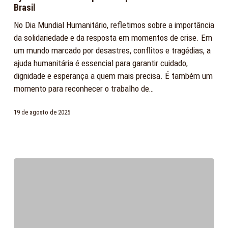
e
Brasil
especializada
No Dia Mundial Humanitário, refletimos sobre a importância
em
da solidariedade e da resposta em momentos de crise. Em
todo
um mundo marcado por desastres, conflitos e tragédias, a
o
ajuda humanitária é essencial para garantir cuidado,
Brasil
dignidade e esperança a quem mais precisa. É também um
momento para reconhecer o trabalho de…
19 de agosto de 2025