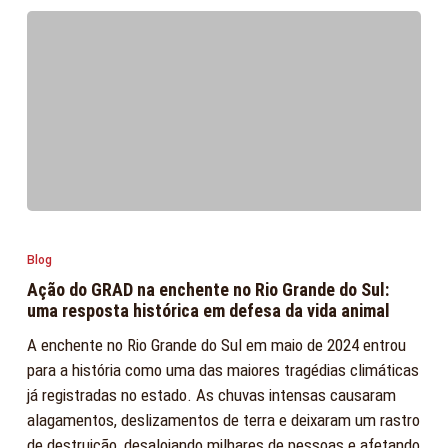
zoonoses?
Ação
do
Blog
GRAD
Ação do GRAD na enchente no Rio Grande do Sul:
na
uma resposta histórica em defesa da vida animal
enchente
A enchente no Rio Grande do Sul em maio de 2024 entrou
no
para a história como uma das maiores tragédias climáticas
Rio
já registradas no estado. As chuvas intensas causaram
Grande
alagamentos, deslizamentos de terra e deixaram um rastro
do
de destruição, desalojando milhares de pessoas e afetando
Sul: