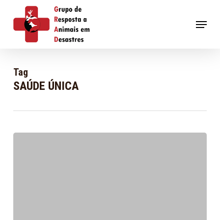
Skip
to
Menu
main
content
Tag
SAÚDE ÚNICA