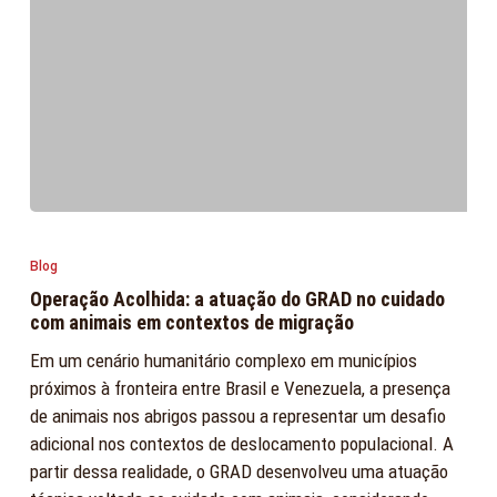
de
crise
e
desastres
Operação
Acolhida:
Blog
a
Operação Acolhida: a atuação do GRAD no cuidado
atuação
com animais em contextos de migração
do
Em um cenário humanitário complexo em municípios
GRAD
próximos à fronteira entre Brasil e Venezuela, a presença
no
de animais nos abrigos passou a representar um desafio
cuidado
adicional nos contextos de deslocamento populacional. A
com
partir dessa realidade, o GRAD desenvolveu uma atuação
animais