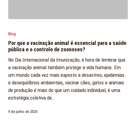
Por
que
Blog
a
Por que a vacinação animal é essencial para a saúde
vacinação
pública e o controle de zoonoses?
animal
No Dia Internacional da Imunização, é hora de lembrar que
é
a vacinação animal também protege a vida humana. Em
essencial
um mundo cada vez mais exposto a desastres, epidemias
para
e desequilíbrios ambientais, vacinar cães, gatos e animais
a
de produção é mais do que um cuidado individual, é uma
saúde
estratégia coletiva de…
pública
e
9 de junho de 2025
o
controle
de