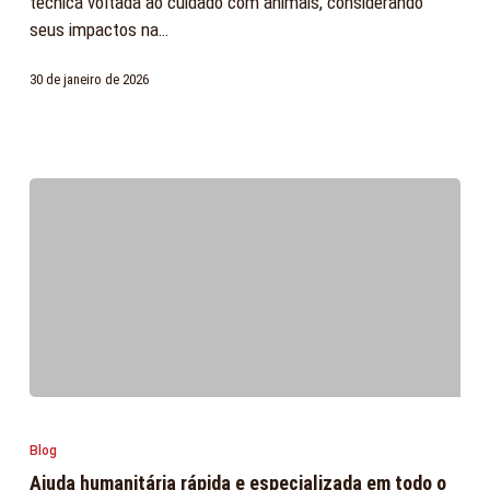
técnica voltada ao cuidado com animais, considerando
em
seus impactos na…
contextos
de
30 de janeiro de 2026
migração
Ajuda
humanitária
Blog
rápida
Ajuda humanitária rápida e especializada em todo o