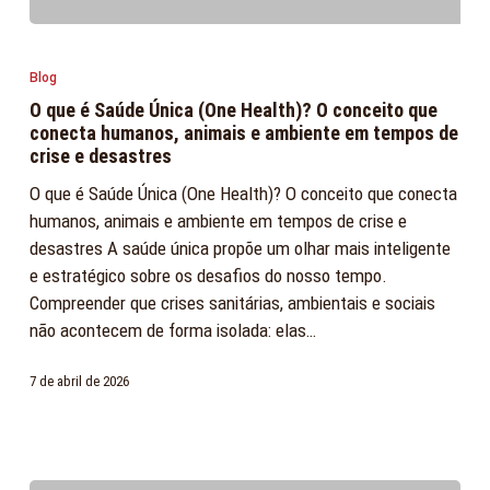
O
que
Blog
é
O que é Saúde Única (One Health)? O conceito que
Saúde
conecta humanos, animais e ambiente em tempos de
Única
crise e desastres
(One
O que é Saúde Única (One Health)? O conceito que conecta
Health)?
humanos, animais e ambiente em tempos de crise e
O
desastres A saúde única propõe um olhar mais inteligente
conceito
e estratégico sobre os desafios do nosso tempo.
que
Compreender que crises sanitárias, ambientais e sociais
conecta
não acontecem de forma isolada: elas…
humanos,
animais
7 de abril de 2026
e
ambiente
em
tempos