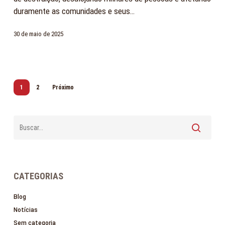
duramente as comunidades e seus…
uma
resposta
30 de maio de 2025
histórica
em
defesa
da
vida
1
2
Próximo
animal
CATEGORIAS
Blog
Notícias
Sem categoria